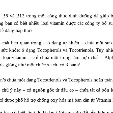
, B6 và B12 trong một công thức dinh dưỡng để giúp 
g bạn có biết nhiều loại vitamin được các công ty bổ s
dễ dàng hấp thụ?
 chất béo quan trọng – ở dạng tự nhiên – chứa một sự 
sức khỏe: ở dạng Tocopherols và Tocotrienols. Tuy nhi
 loại vitamin – chỉ chứa một trong tám hợp chất – Alp
ls giống như một chiếc xe chỉ có 3 bánh!
n’s
chứa một dạng Tocotrienols và Tocopherols hoàn toàn
chú ý này – có nguồn gốc từ dầu cọ – chứa tất cả bốn l
 có được phổ hỗ trợ chống oxy hóa mà bạn cần từ Vitamin 
g bạn có biết rằng đó là dạng Vitamin B6 đắt tiền hơn nh