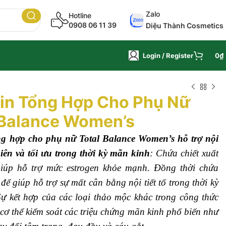
ận ngay ưu đãi
🎉
Zalo
Hotline
0908 06 11 39
Diệu Thành Cosmetics
Login / Register
0
₫
in Tổng Hợp Cho Phụ Nữ
 Balance Women’s
ng hợp cho phụ nữ Total Balance Women’s hỗ trợ nội
nhiên và tối ưu trong thời kỳ mãn kinh
: Chứa chiết xuất
iúp hỗ trợ mức estrogen khỏe mạnh. Đồng thời chứa
ể giúp hỗ trợ sự mất cân bằng nội tiết tố trong thời kỳ
ự kết hợp của các loại thảo mộc khác trong công thức
 cơ thể kiểm soát các triệu chứng mãn kinh phổ biến như