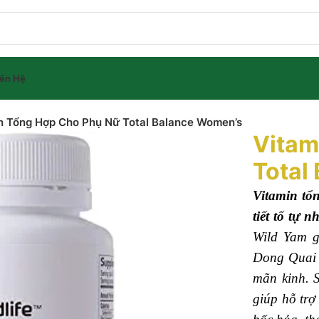
ng 1 khi mua sản phẩm
Kem trị chàm vảy nến – Lozivate MF
. Nhập mã
LOZI
nh
iên Hệ
n Tổng Hợp Cho Phụ Nữ Total Balance Women’s
Vitam
Total
Vitamin tổ
tiết tố tự 
Wild Yam g
Dong Quai đ
mãn kinh. S
giúp hỗ trợ