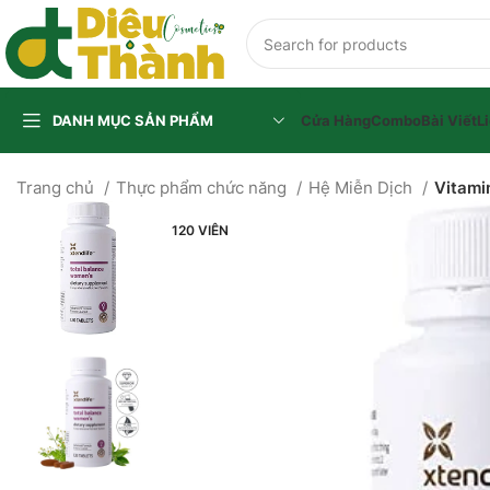
🎉
Mua 5 tặ
DANH MỤC SẢN PHẨM
Cửa Hàng
Combo
Bài Viết
L
Trang chủ
Thực phẩm chức năng
Hệ Miễn Dịch
Vitami
120 VIÊN