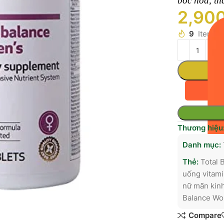
bốc hỏa, th
2,90
9
Items s
Thương hiệu
Danh mục:
Thẻ:
Total 
uống vitami
nữ mãn kin
Balance Wo
Compare