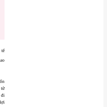
 tế
sao
tốn
 tử
 đi
lợi