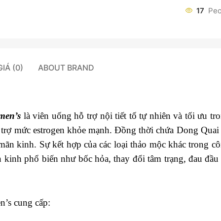
17
Peo
IÁ (0)
ABOUT BRAND
men’s
là viên uống hỗ trợ nội tiết tố tự nhiên và tối ưu tr
ỗ trợ mức estrogen khỏe mạnh. Đồng thời chứa Dong Quai
ỳ mãn kinh. Sự kết hợp của các loại thảo mộc khác trong c
n kinh phổ biến như bốc hỏa, thay đổi tâm trạng, đau đầu
’s cung cấp: