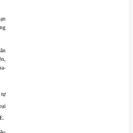
bạn
ung
cân
ên,
ha-
 tự
oại
E.
iều