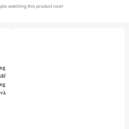
ple watching this product now!
ong
 để
ông
 và