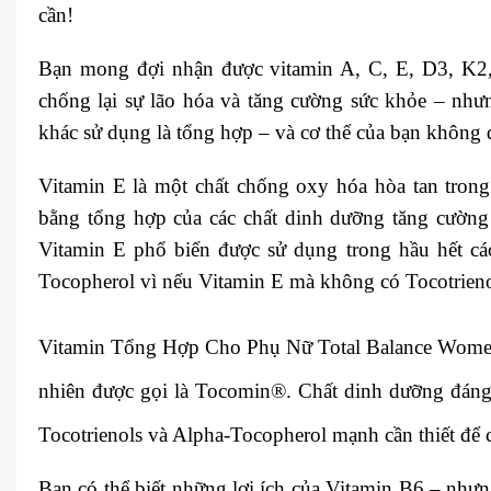
cần!
Bạn mong đợi nhận được vitamin A, C, E, D3, K2
chống lại sự lão hóa và tăng cường sức khỏe – nhưn
khác sử dụng là tổng hợp – và cơ thể của bạn không 
Vitamin E là một chất chống oxy hóa hòa tan trong
bằng tổng hợp của các chất dinh dưỡng tăng cường 
Vitamin E phổ biến được sử dụng trong hầu hết các
Tocopherol vì nếu Vitamin E mà không có Tocotrieno
Vitamin Tổng Hợp Cho Phụ Nữ Total Balance Wome
nhiên được gọi là Tocomin®. Chất dinh dưỡng đáng 
Tocotrienols và Alpha-Tocopherol mạnh cần thiết để
Bạn có thể biết những lợi ích của Vitamin B6 – nhưn