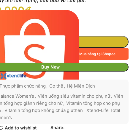
ay đổi tâm trạng, đau đầu và cáu gắt.
0,000
₫
old in last 3 minutes
Thêm Vào Giỏ Hàng
Mua hàng tại Shopee
Buy Now
:
Thực phẩm chức năng
,
Cơ thể
,
Hệ Miễn Dịch
Balance Women’s
,
Viên uống siêu vitamin cho phụ nữ
,
Viên
n tổng hợp giành riêng chơ nữ
,
Vitamin tổng hợp cho phụ
h
,
Vitamin tổng hợp không chúa gluthen
,
Xtend-Life Total
men’s
Share:
Add to wishlist