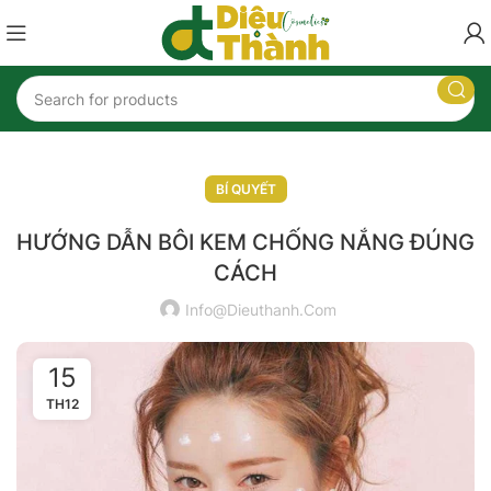
🎉
Mua 5 tặng 1 khi mua sản phẩm
Kem trị chàm vảy nến – Lozivate MF
.
Nhập mã
LOZI
nhận ngay ưu đãi
🎉
BÍ QUYẾT
HƯỚNG DẪN BÔI KEM CHỐNG NẮNG ĐÚNG
CÁCH
Info@dieuthanh.com
15
TH12