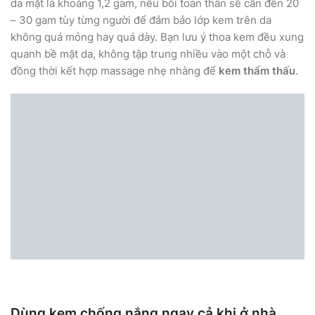
da mặt là khoảng 1,2 gam, nếu bôi toàn thân sẽ cần đến 20
– 30 gam tùy từng người để đảm bảo lớp kem trên da
không quá mỏng hay quá dày. Bạn lưu ý thoa kem đều xung
quanh bề mặt da, không tập trung nhiều vào một chỗ và
đồng thời kết hợp massage nhẹ nhàng để
kem thẩm thấu
.
Dùng kem chống nắng ngay cả khi ở nhà