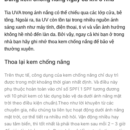
Tia UVA trong ánh nắng có thể chiếu qua các lớp cửa, bê
tông. Ngoài ra, tia UV còn tồn tại trong nhiều nguồn ánh
sáng xanh như máy tính, điện thoại, ti vi và vẫn ảnh hưởng
không hề nhỏ đến làn da. Bởi vậy, ngay cả khi bạn ở trong
nhà bạn hãy ghi nhớ thoa kem chống nắng để bảo vệ
thường xuyên.
Thoa lại kem chống nắng
Trên thực tế,
công dụng của kem chống nắng
chỉ duy trì
được trong một khoảng thời gian nhất định. Và điều này
phụ thuộc hoàn toàn vào chỉ số SPF( 1 SPF tương đương
với 10 phút kem có tác dụng bảo vệ da dưới ánh nắng mặt
trời theo điều kiện chuẩn).Theo như lời khuyên từ các
chuyên gia, nếu chúng ta liên tục hoạt động dưới ánh nắng
mặt trời, cơ thể tiết ra nhiều mồ hôi. Vận động nhiều hay
sau tắm biển, thì tốt nhất là phải thoa kem sau mỗi 2 – 3 giờ