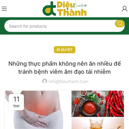
🎉
Mua 5 tặng 1 khi mua sản phẩm
Kem trị chàm vảy nến – Lozivate MF
.
Nhập mã
LOZI
nhận ngay ưu đãi
🎉
BÍ QUYẾT
Những thực phẩm không nên ăn nhiều để
tránh bệnh viêm âm đạo tái nhiễm
Info@dieuthanh.com
11
TH1