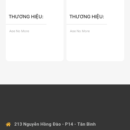
n
Thêm Vào Giỏ Hàng
Thêm Vào Giỏ Hàng
THƯƠNG HIỆU
THƯƠNG HIỆU
1
Age No More
Age No More
50ml
30ml
DUNG TÍCH
DUNG TÍCH
213 Nguyễn Hồng Đào - P14 - Tân Bình