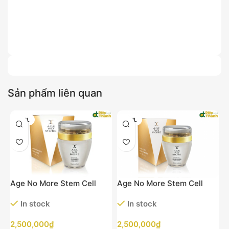
Sản phẩm liên quan
50ML
30ML
Age No More Stem Cell
Age No More Stem Cell
Cleanser (Sữa rửa mặt
Moisturizer – Dưỡng ẩm tế
In stock
In stock
nhau thai cừu)
bào gốc nhau thai cừu age
no more
G
2,500,000
₫
2,500,000
₫
C