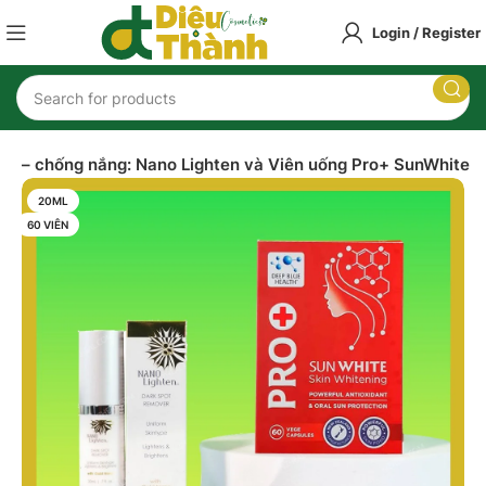
🎉
Mua 5 tặng 1 khi mua sản phẩm
Kem trị chàm vảy nến – Lozivate MF
.
Login / Register
Nhập mã
LOZI
nhận ngay ưu đãi
🎉
 da – chống nắng: Nano Lighten và Viên uống Pro+ SunWhite
20ML
60 VIÊN