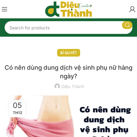
🎉
Mua 5 tặng 1 khi mua sản phẩm
Kem trị chàm vảy nến – Lozivate MF
.
Nhập mã
LOZI
nhận ngay ưu đãi
🎉
BÍ QUYẾT
Có nên dùng dung dịch vệ sinh phụ nữ hàng
ngày?
Diệu Thành
05
TH12